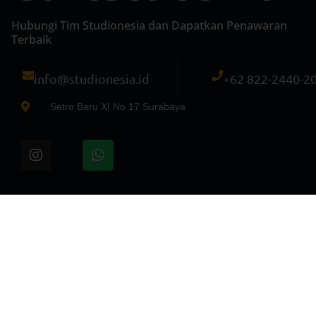
Hubungi Tim Studionesia dan Dapatkan Penawaran
Terbaik
info@studionesia.id
+62 822-2440-2
Setro Baru XI No 17 Surabaya