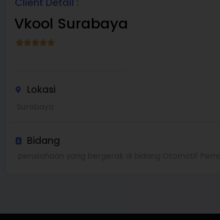
Client Detail :
Vkool Surabaya
Lokasi
Surabaya
Bidang
perusahaan yang bergerak di bidang Otomotif Pem