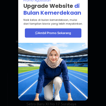
Contact Us Now!
Hubungi Tim Studionesia dan Dapatkan Penawaran
Terbaik
info@studionesia.id
+62 822-2440-2025
Setro Baru XI No 17 Surabaya