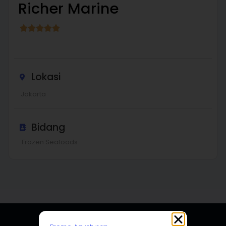
Richer Marine
Lokasi
Jakarta
Promo Agustusan
Upgrade Website
di
Bulan Kemerdekaan
Bidang
Naik kelas di bulan kemerdekaan, mulai
Frozen Seafoods
dari tampilan bisnis yang lebih meyakinkan.
Ambil Promo Sekarang