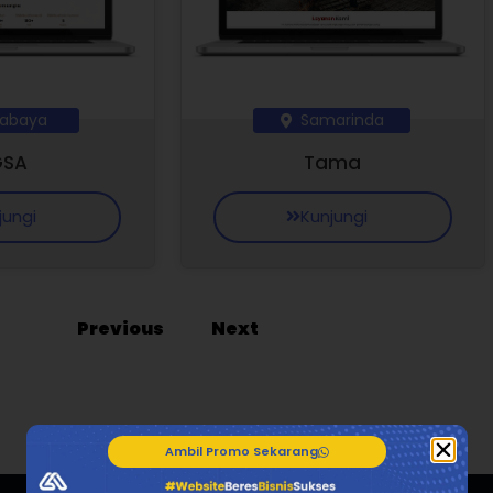
rabaya
Samarinda
GSA
Tama
jungi
Kunjungi
Previous
Next