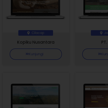
Cilacap
Ja
Kopiku Nusantara
PT.
Kunjungi
Kun