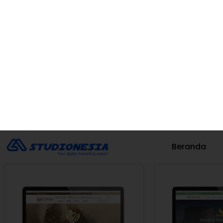
Tanggerang
Se
Witsun
PT Daich
Kunjungi
Kun