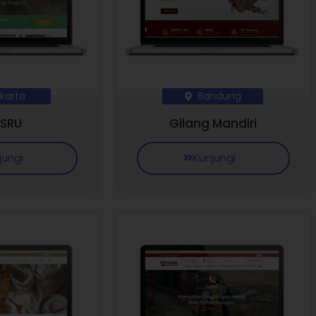
karta
Bandung
Ambil Promo Sekarang
 SRU
Gilang Mandiri
jungi
Kunjungi