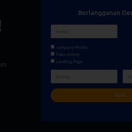
Berlangganan De
!
company Profile
Toko Online
Landing Page
025
Send