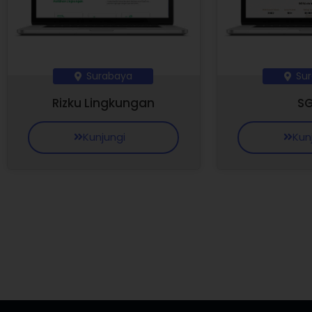
Surabaya
Su
Rizku Lingkungan
S
Kunjungi
Kun