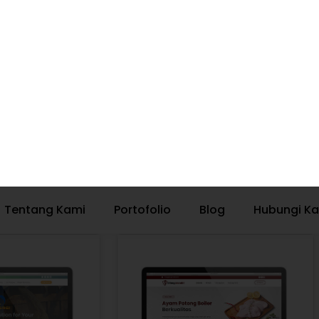
marang
Surabaya
i Geo Con
CV Onolink Global Niaga
jungi
Kunjungi