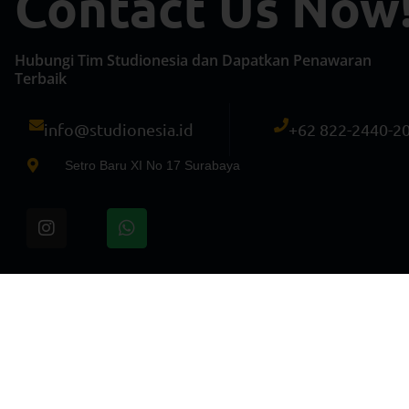
Contact Us Now
Hubungi Tim Studionesia dan Dapatkan Penawaran
Terbaik
info@studionesia.id
+62 822-2440-2
Setro Baru XI No 17 Surabaya