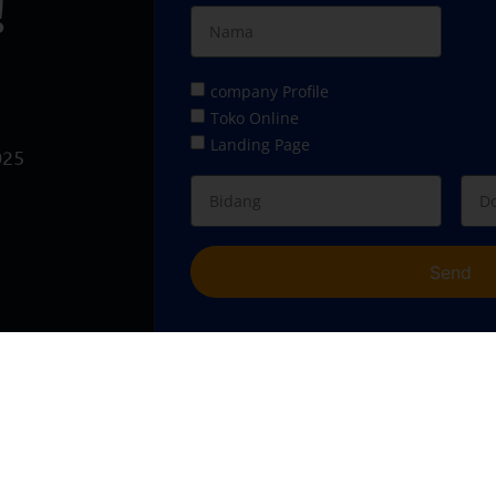
!
company Profile
Toko Online
Landing Page
025
Send