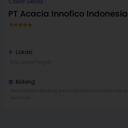
Client Detail :
PT Acacia Innofico Indonesia
Lokasi
Solo, Jawa Tengah
Bidang
Perusahaan dibidang penyedia jasa konsultasi dan p
Furniture